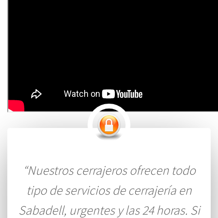
“Nuestros cerrajeros ofrecen todo
tipo de servicios de cerrajería en
Sabadell, urgentes y las 24 horas. Si