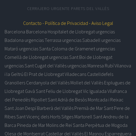
CERRAJERO URGENTE PARETS DEL VALLÈS
Contacto -
Política de Privacidad -
Aviso Legal
Barcelona
Barcelona
Hospitalet de Llobregat
urgencias
Badalona
urgencias Terrassa
urgencias Sabadell
urgencias
Mataró
urgencias Santa Coloma de Gramenet
urgencias
Cornellà de Llobregat
urgencias Sant Boi de Llobregat
urgencias Sant Cugat del Vallès
urgencias Manresa
Rubí
Vilanova
i la Geltrú
El Prat de Llobregat
Viladecans
Castelldefels
Granollers
Cerdanyola del Vallès
Mollet del Vallès
Esplugues de
Llobregat
Gavà
Sant Feliu de Llobregat
Vic
Igualada
Vilafranca
del Penedès
Ripollet
Sant Adrià de Besòs
Montcada i Reixac
Sant Joan Despí
Barberà del Vallès
Premià de Mar
Sant Pere de
Ribes
Sant Vicenç dels Horts
Sitges
Martorell
Sant Andreu de la
Barca
Pineda de Mar
Molins de Rei
Santa Perpètua de Mogoda
Olesa de Montserrat
Castellar del Vallès
El Masnou
Esparreguera