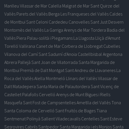
Manlleu
Vilassar de Mar
Calella
Malgrat de Mar
Sant Quirze del
Vallès
Parets del Vallès
Berga
Les Franqueses del Vallès
Caldes
de Montbui
Sant Celoni
Cardedeu
Canovelles
Sant Just Desvern
Montornès del Vallès
La Garriga
Arenys de Mar
Tordera
Badia del
Vallès
Piera
Palau-solità i Plegamans
La Llagosta
Lliçà d'Amunt
Torelló
Vallirana
Canet de Mar
Corbera de Llobregat
Cubelles
Vilanova del Camí
Sant Sadurní d'Anoia
Castellbisbal
Argentona
Abrera
Pallejà
Sant Joan de Vilatorrada
Santa Margarida de
Montbui
Premià de Dalt
Montgat
Sant Andreu de Llavaneres
La
Roca del Vallès
Alella
Montmeló
Llinars del Vallès
Vilassar de
Dalt
Matadepera
Santa Maria de Palautordera
Sant Vicenç de
Castellet
Palafolls
Cervelló
Arenys de Munt
Bigues i Riells
Masquefa
Sant Fost de Campsentelles
Ametlla del Vallès
Tona
Santa Coloma de Cervelló
Sant Fruitós de Bages
Tiana
Sentmenat
Polinyà
Sallent
Viladecavalls
Centelles
Sant Esteve
Sesrovires
Cabrils
Santpedor
Santa Margarida i els Monjos
Santa