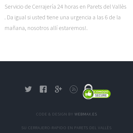
Servicio de Cerrajería 24 horas en Parets del Vallès
. Da igual si usted tiene una urgencia a las 6 de la
mañana, nosotros allí estaremos!.
CODE & DESIGN BY
WEBMAX.ES
SU
CERRAJERO-RAPIDO EN PARETS DEL VALLÈS