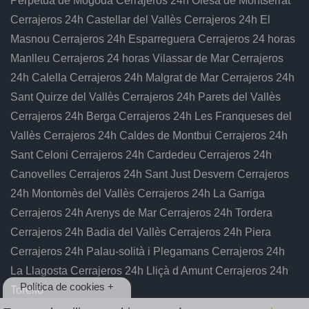
Perpètua de Mogoda
Cerrajeros 24h Olesa de Montserrat
Cerrajeros 24h Castellar del Vallès
Cerrajeros 24h El
Masnou
Cerrajeros 24h Esparreguera
Cerrajeros 24 horas
Manlleu
Cerrajeros 24 horas Vilassar de Mar
Cerrajeros
24h Calella
Cerrajeros 24h Malgrat de Mar
Cerrajeros 24h
Sant Quirze del Vallès
Cerrajeros 24h Parets del Vallès
Cerrajeros 24h Berga
Cerrajeros 24h Les Franqueses del
Vallès
Cerrajeros 24h Caldes de Montbui
Cerrajeros 24h
Sant Celoni
Cerrajeros 24h Cardedeu
Cerrajeros 24h
Canovelles
Cerrajeros 24h Sant Just Desvern
Cerrajeros
24h Montornès del Vallès
Cerrajeros 24h La Garriga
Cerrajeros 24h Arenys de Mar
Cerrajeros 24h Tordera
Cerrajeros 24h Badia del Vallès
Cerrajeros 24h Piera
Cerrajeros 24h Palau-solità i Plegamans
Cerrajeros 24h
La Llagosta
Cerrajeros 24h Lliçà d Amunt
Cerrajeros 24h
Política de cookies +
Torelló