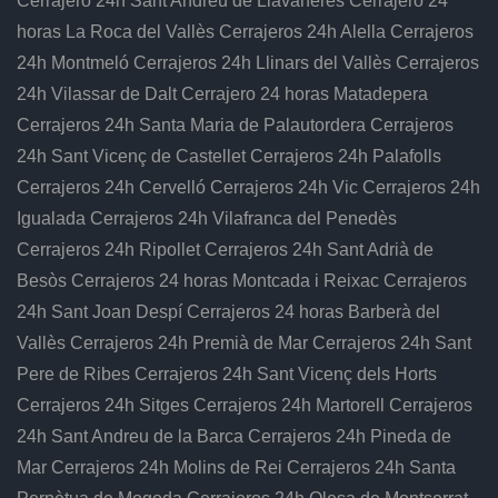
Cerrajero 24h Sant Andreu de Llavaneres
Cerrajero 24
horas La Roca del Vallès
Cerrajeros 24h Alella
Cerrajeros
24h Montmeló
Cerrajeros 24h Llinars del Vallès
Cerrajeros
24h Vilassar de Dalt
Cerrajero 24 horas Matadepera
Cerrajeros 24h Santa Maria de Palautordera
Cerrajeros
24h Sant Vicenç de Castellet
Cerrajeros 24h Palafolls
Cerrajeros 24h Cervelló
Cerrajeros 24h Vic
Cerrajeros 24h
Igualada
Cerrajeros 24h Vilafranca del Penedès
Cerrajeros 24h Ripollet
Cerrajeros 24h Sant Adrià de
Besòs
Cerrajeros 24 horas Montcada i Reixac
Cerrajeros
24h Sant Joan Despí
Cerrajeros 24 horas Barberà del
Vallès
Cerrajeros 24h Premià de Mar
Cerrajeros 24h Sant
Pere de Ribes
Cerrajeros 24h Sant Vicenç dels Horts
Cerrajeros 24h Sitges
Cerrajeros 24h Martorell
Cerrajeros
24h Sant Andreu de la Barca
Cerrajeros 24h Pineda de
Mar
Cerrajeros 24h Molins de Rei
Cerrajeros 24h Santa