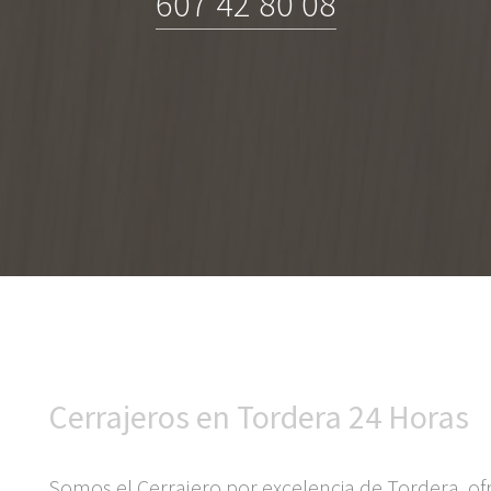
607 42 80 08
Cerrajeros en Tordera 24 Horas
Somos el Cerrajero por excelencia de Tordera, ofr