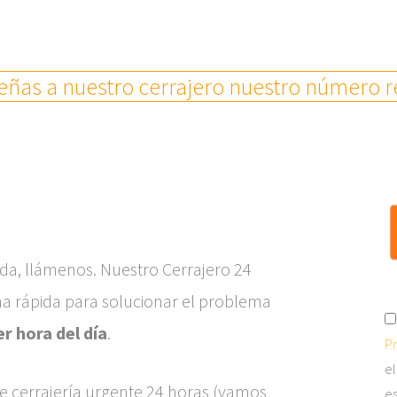
ñas a nuestro cerrajero nuestro número re
enda, llámenos. Nuestro Cerrajero 24
rma rápida para solucionar el problema
er hora del día
.
Pr
el
 de cerrajería urgente 24 horas (vamos
es