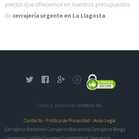
precios que ofrecemos en nuestros presupuestos
de
cerrajería urgente en La Llagosta
.
CODE & DESIGN BY
WEBMAX.ES
Contacto -
Política de Privacidad -
Aviso Legal
Cerrajeros Badalona
Cerrajeros Barcelona
Cerrajeros Berga
Cerrajeros Calella
Cerrajero Castellbisbal
Cerrajeros