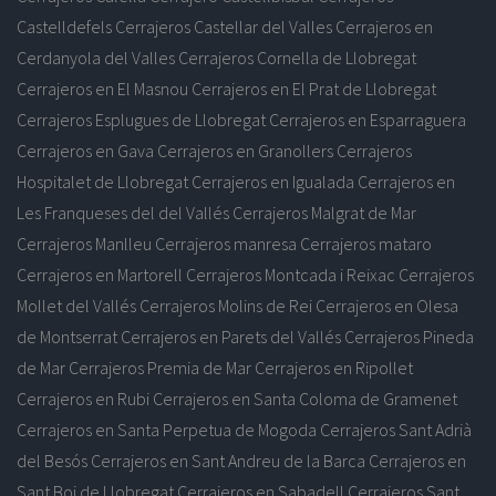
Castelldefels
Cerrajeros Castellar del Valles
Cerrajeros en
Cerdanyola del Valles
Cerrajeros Cornella de Llobregat
Cerrajeros en El Masnou
Cerrajeros en El Prat de Llobregat
Cerrajeros Esplugues de Llobregat
Cerrajeros en Esparraguera
Cerrajeros en Gava
Cerrajeros en Granollers
Cerrajeros
Hospitalet de Llobregat
Cerrajeros en Igualada
Cerrajeros en
Les Franqueses del del Vallés
Cerrajeros Malgrat de Mar
Cerrajeros Manlleu
Cerrajeros manresa
Cerrajeros mataro
Cerrajeros en Martorell
Cerrajeros Montcada i Reixac
Cerrajeros
Mollet del Vallés
Cerrajeros Molins de Rei
Cerrajeros en Olesa
de Montserrat
Cerrajeros en Parets del Vallés
Cerrajeros Pineda
de Mar
Cerrajeros Premia de Mar
Cerrajeros en Ripollet
Cerrajeros en Rubi
Cerrajeros en Santa Coloma de Gramenet
Cerrajeros en Santa Perpetua de Mogoda
Cerrajeros Sant Adrià
del Besós
Cerrajeros en Sant Andreu de la Barca
Cerrajeros en
Sant Boi de Llobregat
Cerrajeros en Sabadell
Cerrajeros Sant