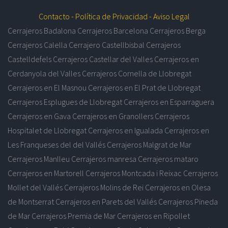
Contacto -
Política de Privacidad -
Aviso Legal
Cerrajeros Badalona
Cerrajeros Barcelona
Cerrajeros Berga
Cerrajeros Calella
Cerrajero Castellbisbal
Cerrajeros
Castelldefels
Cerrajeros Castellar del Valles
Cerrajeros en
Cerdanyola del Valles
Cerrajeros Cornella de Llobregat
Cerrajeros en El Masnou
Cerrajeros en El Prat de Llobregat
Cerrajeros Esplugues de Llobregat
Cerrajeros en Esparraguera
Cerrajeros en Gava
Cerrajeros en Granollers
Cerrajeros
Hospitalet de Llobregat
Cerrajeros en Igualada
Cerrajeros en
Les Franqueses del del Vallés
Cerrajeros Malgrat de Mar
Cerrajeros Manlleu
Cerrajeros manresa
Cerrajeros mataro
Cerrajeros en Martorell
Cerrajeros Montcada i Reixac
Cerrajeros
Mollet del Vallés
Cerrajeros Molins de Rei
Cerrajeros en Olesa
de Montserrat
Cerrajeros en Parets del Vallés
Cerrajeros Pineda
de Mar
Cerrajeros Premia de Mar
Cerrajeros en Ripollet