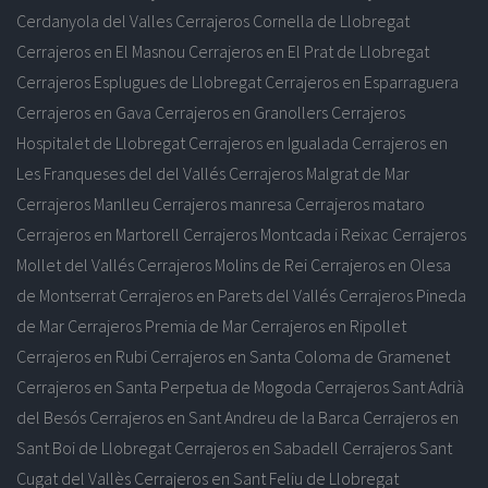
Cerdanyola del Valles
Cerrajeros Cornella de Llobregat
Cerrajeros en El Masnou
Cerrajeros en El Prat de Llobregat
Cerrajeros Esplugues de Llobregat
Cerrajeros en Esparraguera
Cerrajeros en Gava
Cerrajeros en Granollers
Cerrajeros
Hospitalet de Llobregat
Cerrajeros en Igualada
Cerrajeros en
Les Franqueses del del Vallés
Cerrajeros Malgrat de Mar
Cerrajeros Manlleu
Cerrajeros manresa
Cerrajeros mataro
Cerrajeros en Martorell
Cerrajeros Montcada i Reixac
Cerrajeros
Mollet del Vallés
Cerrajeros Molins de Rei
Cerrajeros en Olesa
de Montserrat
Cerrajeros en Parets del Vallés
Cerrajeros Pineda
de Mar
Cerrajeros Premia de Mar
Cerrajeros en Ripollet
Cerrajeros en Rubi
Cerrajeros en Santa Coloma de Gramenet
Cerrajeros en Santa Perpetua de Mogoda
Cerrajeros Sant Adrià
del Besós
Cerrajeros en Sant Andreu de la Barca
Cerrajeros en
Sant Boi de Llobregat
Cerrajeros en Sabadell
Cerrajeros Sant
Cugat del Vallès
Cerrajeros en Sant Feliu de Llobregat