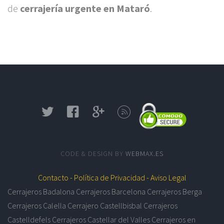
de
cerrajería urgente en Mataró
.
CODE & DESIGN BY
WEBMAX.ES
Contacto -
Política de Privacidad -
Aviso Legal
Cerrajeros Badalona
Cerrajeros Barcelona
Cerrajeros Berga
Cerrajeros Calella
Cerrajero Castellbisbal
Cerrajeros
Castelldefels
Cerrajeros Castellar del Valles
Cerrajeros en