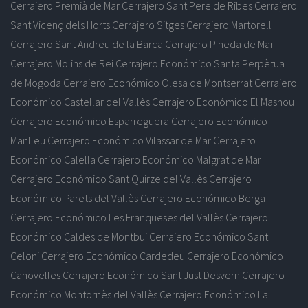
Cerrajero Premià de Mar
Cerrajero Sant Pere de Ribes
Cerrajero
Sant Vicenç dels Horts
Cerrajero Sitges
Cerrajero Martorell
Cerrajero Sant Andreu de la Barca
Cerrajero Pineda de Mar
Cerrajero Molins de Rei
Cerrajero Económico Santa Perpètua
de Mogoda
Cerrajero Económico Olesa de Montserrat
Cerrajero
Económico Castellar del Vallès
Cerrajero Económico El Masnou
Cerrajero Económico Esparreguera
Cerrajero Económico
Manlleu
Cerrajero Económico Vilassar de Mar
Cerrajero
Económico Calella
Cerrajero Económico Malgrat de Mar
Cerrajero Económico Sant Quirze del Vallès
Cerrajero
Económico Parets del Vallès
Cerrajero Económico Berga
Cerrajero Económico Les Franqueses del Vallès
Cerrajero
Económico Caldes de Montbui
Cerrajero Económico Sant
Celoni
Cerrajero Económico Cardedeu
Cerrajero Económico
Canovelles
Cerrajero Económico Sant Just Desvern
Cerrajero
Económico Montornès del Vallès
Cerrajero Económico La