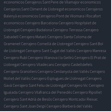
economicos
Cerrajeros Sant Pere de Vilamajor economicos
Cerrajeros Sant Climent de Llobregat economicos
Cerrajeros
Balenyà economicos
Cerrajeros Pont de Vilomara i Rocafort
economicos
Cerrajero Barcelona
Cerrajero Hospitalet de
Llobregat
Cerrajero Badalona
Cerrajero Terrassa
Cerrajero
Sabadell
Cerrajero Mataró
Cerrajero Santa Coloma de
Gramenet
Cerrajero Cornellà de Llobregat
Cerrajero Sant Boi
de Llobregat
Cerrajero Sant Cugat del Vallès
Cerrajero Manresa
Cerrajero Rubí
Cerrajero Vilanova i la Geltrú
Cerrajero El Prat de
Llobregat
Cerrajero Viladecans
Cerrajero Castelldefels
Cerrajero Granollers
Cerrajero Cerdanyola del Vallès
Cerrajero
Mollet del Vallès
Cerrajero Esplugues de Llobregat
Cerrajero
Gavà
Cerrajero Sant Feliu de Llobregat
Cerrajero Vic
Cerrajero
Igualada
Cerrajero Vilafranca del Penedès
Cerrajero Ripollet
Cerrajero Sant Adrià de Besòs
Cerrajero Montcada i Reixac
Cerrajero Sant Joan Despí
Cerrajero Barberà del Vallès