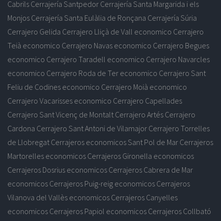
Cabrils
Cerrajería Santpedor
Cerrajería Santa Margarida i els
Monjos
Cerrajería Santa Eulàlia de Ronçana
Cerrajería Súria
Cerrajero Gelida
Cerrajero Lliçà de Vall economico
Cerrajero
Teià economico
Cerrajero Navas economico
Cerrajero Begues
economico
Cerrajero Taradell economico
Cerrajero Navarcles
economico
Cerrajero Roda de Ter economico
Cerrajero Sant
Feliu de Codines economico
Cerrajero Moià economico
Cerrajero Vacarisses economico
Cerrajero Capellades
Cerrajero Sant Vicenç de Montalt
Cerrajero Artés
Cerrajero
Cardona
Cerrajero Sant Antoni de Vilamajor
Cerrajero Torrelles
de Llobregat
Cerrajeros economicos Sant Pol de Mar
Cerrajeros
Martorelles economicos
Cerrajeros Gironella economicos
Cerrajeros Dosrius economicos
Cerrajeros Cabrera de Mar
economicos
Cerrajeros Puig-reig economicos
Cerrajeros
Vilanova del Vallès economicos
Cerrajeros Canyelles
economicos
Cerrajeros Papiol economicos
Cerrajeros Collbató