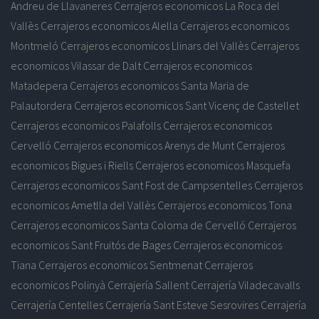
Andreu de Llavaneres
Cerrajeros economicos La Roca del
Vallès
Cerrajeros economicos Alella
Cerrajeros economicos
Montmeló
Cerrajeros economicos Llinars del Vallès
Cerrajeros
economicos Vilassar de Dalt
Cerrajeros economicos
Matadepera
Cerrajeros economicos Santa Maria de
Palautordera
Cerrajeros economicos Sant Vicenç de Castellet
Cerrajeros economicos Palafolls
Cerrajeros economicos
Cervelló
Cerrajeros economicos Arenys de Munt
Cerrajeros
economicos Bigues i Riells
Cerrajeros economicos Masquefa
Cerrajeros economicos Sant Fost de Campsentelles
Cerrajeros
economicos Ametlla del Vallès
Cerrajeros economicos Tona
Cerrajeros economicos Santa Coloma de Cervelló
Cerrajeros
economicos Sant Fruitós de Bages
Cerrajeros economicos
Tiana
Cerrajeros economicos Sentmenat
Cerrajeros
economicos Polinyà
Cerrajería Sallent
Cerrajería Viladecavalls
Cerrajería Centelles
Cerrajería Sant Esteve Sesrovires
Cerrajería