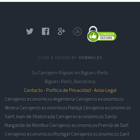
CODE & DESIGN BY
WEBMAX.ES
Su
Cerrajero-Rapido en Bigues i Riells
Bigues i Riells
,
Barcelona
Contacto -
Política de Privacidad -
Aviso Legal
Cerrajeros economicos Argentona
Cerrajeros economicos
Abrera
Cerrajeros economicos Pallejà
Cerrajeros economicos
Sant Joan de Vilatorrada
Cerrajeros economicos Santa
Margarida de Montbui
Cerrajeros economicos Premià de Dalt
Cerrajeros economicos Montgat
Cerrajeros economicos Sant