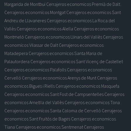
Margarida de Montbui
Cerrajeros economicos Premià de Dalt
Cerrajeros economicos Montgat
Cerrajeros economicos Sant
Andreu de Llavaneres
Cerrajeros economicos La Roca del
Vallès
Cerrajeros economicos Alella
Cerrajeros economicos
Montmeló
Cerrajeros economicos Llinars del Vallès
Cerrajeros
economicos Vilassar de Dalt
Cerrajeros economicos
Matadepera
Cerrajeros economicos Santa Maria de
Palautordera
Cerrajeros economicos Sant Vicenç de Castellet
Cerrajeros economicos Palafolls
Cerrajeros economicos
Cervelló
Cerrajeros economicos Arenys de Munt
Cerrajeros
economicos Bigues i Riells
Cerrajeros economicos Masquefa
Cerrajeros economicos Sant Fost de Campsentelles
Cerrajeros
economicos Ametlla del Vallès
Cerrajeros economicos Tona
Cerrajeros economicos Santa Coloma de Cervelló
Cerrajeros
economicos Sant Fruitós de Bages
Cerrajeros economicos
Tiana
Cerrajeros economicos Sentmenat
Cerrajeros