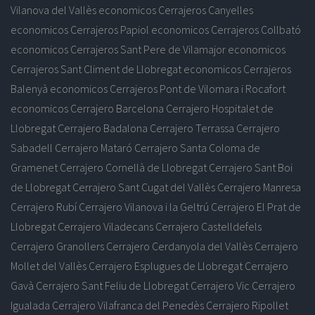
Vilanova del Vallès economicos
Cerrajeros Canyelles
economicos
Cerrajeros Papiol economicos
Cerrajeros Collbató
economicos
Cerrajeros Sant Pere de Vilamajor economicos
Cerrajeros Sant Climent de Llobregat economicos
Cerrajeros
Balenyà economicos
Cerrajeros Pont de Vilomara i Rocafort
economicos
Cerrajero Barcelona
Cerrajero Hospitalet de
Llobregat
Cerrajero Badalona
Cerrajero Terrassa
Cerrajero
Sabadell
Cerrajero Mataró
Cerrajero Santa Coloma de
Gramenet
Cerrajero Cornellà de Llobregat
Cerrajero Sant Boi
de Llobregat
Cerrajero Sant Cugat del Vallès
Cerrajero Manresa
Cerrajero Rubí
Cerrajero Vilanova i la Geltrú
Cerrajero El Prat de
Llobregat
Cerrajero Viladecans
Cerrajero Castelldefels
Cerrajero Granollers
Cerrajero Cerdanyola del Vallès
Cerrajero
Mollet del Vallès
Cerrajero Esplugues de Llobregat
Cerrajero
Gavà
Cerrajero Sant Feliu de Llobregat
Cerrajero Vic
Cerrajero
Igualada
Cerrajero Vilafranca del Penedès
Cerrajero Ripollet