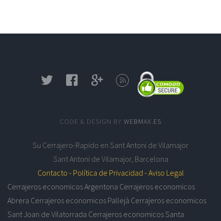
CODE & DESIGN BY
WEBMAX.ES
Su
Cerrajero-Rapido en Sant Antoni de Vilamajor
Sant Antoni de Vilamajor
,
Barcelona
Contacto -
Política de Privacidad -
Aviso Legal
Cerrajeros economicos Argentona
Cerrajeros economicos
Abrera
Cerrajeros economicos Pallejà
Cerrajeros economicos
Sant Joan de Vilatorrada
Cerrajeros economicos Santa