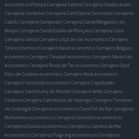
economicos Polinyà
Cerrajería Sallent
Cerrajería Viladecavalls
Cerrajería Centelles
Cerrajería Sant Esteve Sesrovires
Cerrajería
Cabrils
Cerrajería Santpedor
Cerrajería Santa Margarida i els
Monjos
Cerrajería Santa Eulàlia de Ronçana
Cerrajería Súria
Cerrajero Gelida
Cerrajero Lliçà de Vall economico
Cerrajero
Teià economico
Cerrajero Navas economico
Cerrajero Begues
economico
Cerrajero Taradell economico
Cerrajero Navarcles
economico
Cerrajero Roda de Ter economico
Cerrajero Sant
Feliu de Codines economico
Cerrajero Moià economico
Cerrajero Vacarisses economico
Cerrajero Capellades
Cerrajero Sant Vicenç de Montalt
Cerrajero Artés
Cerrajero
Cardona
Cerrajero Sant Antoni de Vilamajor
Cerrajero Torrelles
de Llobregat
Cerrajeros economicos Sant Pol de Mar
Cerrajeros
Martorelles economicos
Cerrajeros Gironella economicos
Cerrajeros Dosrius economicos
Cerrajeros Cabrera de Mar
economicos
Cerrajeros Puig-reig economicos
Cerrajeros