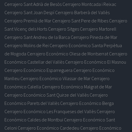
Cerrajero Sant Adrià de Besòs
Cerrajero Montcada i Reixac
Cerrajero Sant Joan Despí
Cerrajero Barberà del Vallès
Cerrajero Premià de Mar
Cerrajero Sant Pere de Ribes
Cerrajero
Sant Vicenç dels Horts
Cerrajero Sitges
Cerrajero Martorell
Cerrajero Sant Andreu de la Barca
Cerrajero Pineda de Mar
Cerrajero Molins de Rei
Cerrajero Económico Santa Perpètua
de Mogoda
Cerrajero Económico Olesa de Montserrat
Cerrajero
Económico Castellar del Vallès
Cerrajero Económico El Masnou
Cerrajero Económico Esparreguera
Cerrajero Económico
Manlleu
Cerrajero Económico Vilassar de Mar
Cerrajero
Económico Calella
Cerrajero Económico Malgrat de Mar
Cerrajero Económico Sant Quirze del Vallès
Cerrajero
Económico Parets del Vallès
Cerrajero Económico Berga
Cerrajero Económico Les Franqueses del Vallès
Cerrajero
Económico Caldes de Montbui
Cerrajero Económico Sant
Celoni
Cerrajero Económico Cardedeu
Cerrajero Económico