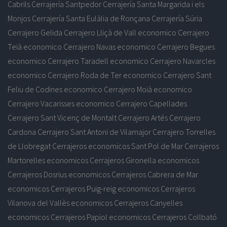
Cabrils
Cerrajería Santpedor
Cerrajería Santa Margarida i els
Monjos
Cerrajería Santa Eulàlia de Ronçana
Cerrajería Súria
Cerrajero Gelida
Cerrajero Lliçà de Vall economico
Cerrajero
Teià economico
Cerrajero Navas economico
Cerrajero Begues
economico
Cerrajero Taradell economico
Cerrajero Navarcles
economico
Cerrajero Roda de Ter economico
Cerrajero Sant
Feliu de Codines economico
Cerrajero Moià economico
Cerrajero Vacarisses economico
Cerrajero Capellades
Cerrajero Sant Vicenç de Montalt
Cerrajero Artés
Cerrajero
Cardona
Cerrajero Sant Antoni de Vilamajor
Cerrajero Torrelles
de Llobregat
Cerrajeros economicos Sant Pol de Mar
Cerrajeros
Martorelles economicos
Cerrajeros Gironella economicos
Cerrajeros Dosrius economicos
Cerrajeros Cabrera de Mar
economicos
Cerrajeros Puig-reig economicos
Cerrajeros
Vilanova del Vallès economicos
Cerrajeros Canyelles
economicos
Cerrajeros Papiol economicos
Cerrajeros Collbató