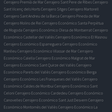
Cerrajero Premià de Mar
Cerrajero Sant Pere de Ribes
Cerrajero
Sant Vicenç dels Horts
Cerrajero Sitges
Cerrajero Martorell
Cerrajero Sant Andreu de la Barca
Cerrajero Pineda de Mar
Cerrajero Molins de Rei
Cerrajero Económico Santa Perpètua
de Mogoda
Cerrajero Económico Olesa de Montserrat
Cerrajero
Económico Castellar del Vallès
Cerrajero Económico El Masnou
Cerrajero Económico Esparreguera
Cerrajero Económico
Manlleu
Cerrajero Económico Vilassar de Mar
Cerrajero
Económico Calella
Cerrajero Económico Malgrat de Mar
Cerrajero Económico Sant Quirze del Vallès
Cerrajero
Económico Parets del Vallès
Cerrajero Económico Berga
Cerrajero Económico Les Franqueses del Vallès
Cerrajero
Económico Caldes de Montbui
Cerrajero Económico Sant
Celoni
Cerrajero Económico Cardedeu
Cerrajero Económico
Canovelles
Cerrajero Económico Sant Just Desvern
Cerrajero
Económico Montornès del Vallès
Cerrajero Económico La