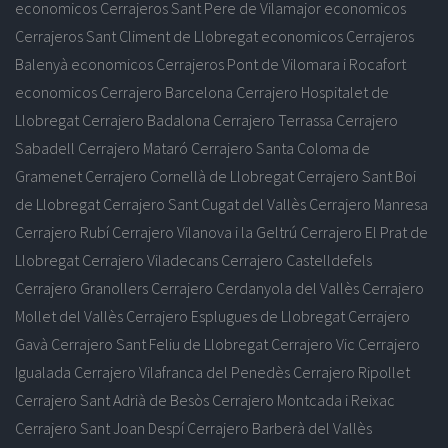
economicos
Cerrajeros Sant Pere de Vilamajor economicos
Cerrajeros Sant Climent de Llobregat economicos
Cerrajeros
Balenyà economicos
Cerrajeros Pont de Vilomara i Rocafort
economicos
Cerrajero Barcelona
Cerrajero Hospitalet de
Llobregat
Cerrajero Badalona
Cerrajero Terrassa
Cerrajero
Sabadell
Cerrajero Mataró
Cerrajero Santa Coloma de
Gramenet
Cerrajero Cornellà de Llobregat
Cerrajero Sant Boi
de Llobregat
Cerrajero Sant Cugat del Vallès
Cerrajero Manresa
Cerrajero Rubí
Cerrajero Vilanova i la Geltrú
Cerrajero El Prat de
Llobregat
Cerrajero Viladecans
Cerrajero Castelldefels
Cerrajero Granollers
Cerrajero Cerdanyola del Vallès
Cerrajero
Mollet del Vallès
Cerrajero Esplugues de Llobregat
Cerrajero
Gavà
Cerrajero Sant Feliu de Llobregat
Cerrajero Vic
Cerrajero
Igualada
Cerrajero Vilafranca del Penedès
Cerrajero Ripollet
Cerrajero Sant Adrià de Besòs
Cerrajero Montcada i Reixac
Cerrajero Sant Joan Despí
Cerrajero Barberà del Vallès