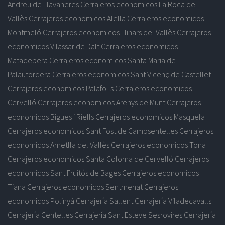
Andreu de Llavaneres
Cerrajeros economicos La Roca del
Vallès
Cerrajeros economicos Alella
Cerrajeros economicos
Montmeló
Cerrajeros economicos Llinars del Vallès
Cerrajeros
economicos Vilassar de Dalt
Cerrajeros economicos
Matadepera
Cerrajeros economicos Santa Maria de
Palautordera
Cerrajeros economicos Sant Vicenç de Castellet
Cerrajeros economicos Palafolls
Cerrajeros economicos
Cervelló
Cerrajeros economicos Arenys de Munt
Cerrajeros
economicos Bigues i Riells
Cerrajeros economicos Masquefa
Cerrajeros economicos Sant Fost de Campsentelles
Cerrajeros
economicos Ametlla del Vallès
Cerrajeros economicos Tona
Cerrajeros economicos Santa Coloma de Cervelló
Cerrajeros
economicos Sant Fruitós de Bages
Cerrajeros economicos
Tiana
Cerrajeros economicos Sentmenat
Cerrajeros
economicos Polinyà
Cerrajería Sallent
Cerrajería Viladecavalls
Cerrajería Centelles
Cerrajería Sant Esteve Sesrovires
Cerrajería