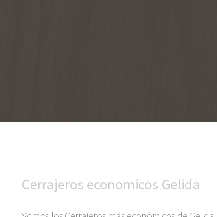
Cerrajeros economicos Gelida
Somos los Cerrajeros más económicos de Gelida, 