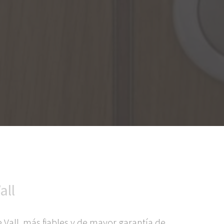
all
Vall, más fiables y de mayor garantía de