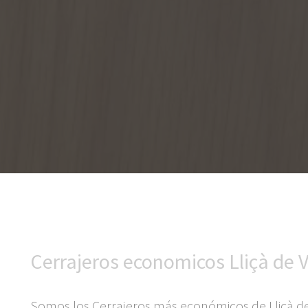
Cerrajeros economicos Lliçà de V
Somos los Cerrajeros más económicos de Lliçà de 