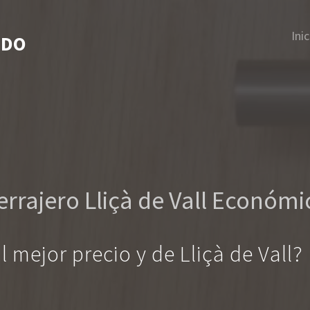
Inic
IDO
errajero Lliçà de Vall Económi
al mejor precio y de Lliçà de Vall