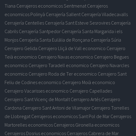
Tiana
Cerrajeros economicos Sentmenat
Cerrajeros
economicos Polinyà
Cerrajería Sallent
Cerrajería Viladecavalls
Cerrajería Centelles
Cerrajería Sant Esteve Sesrovires
Cerrajería
Cabrils
Cerrajería Santpedor
Cerrajería Santa Margarida i els
Monjos
Cerrajería Santa Eulàlia de Ronçana
Cerrajería Súria
Cerrajero Gelida
Cerrajero Lliçà de Vall economico
Cerrajero
Teià economico
Cerrajero Navas economico
Cerrajero Begues
economico
Cerrajero Taradell economico
Cerrajero Navarcles
economico
Cerrajero Roda de Ter economico
Cerrajero Sant
Feliu de Codines economico
Cerrajero Moià economico
Cerrajero Vacarisses economico
Cerrajero Capellades
Cerrajero Sant Vicenç de Montalt
Cerrajero Artés
Cerrajero
Cardona
Cerrajero Sant Antoni de Vilamajor
Cerrajero Torrelles
de Llobregat
Cerrajeros economicos Sant Pol de Mar
Cerrajeros
Martorelles economicos
Cerrajeros Gironella economicos
Cerrajeros Dosrius economicos
Cerrajeros Cabrera de Mar