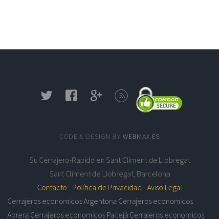
CODE & DESIGN BY
WEBMAX.ES
Su
Cerrajero-Rapido en Sant Climent de Llobregat
Sant Climent de Llobregat
,
Barcelona
Contacto -
Política de Privacidad -
Aviso Legal
Cerrajeros economicos Argentona
Cerrajeros economicos
Abrera
Cerrajeros economicos Pallejà
Cerrajeros economicos