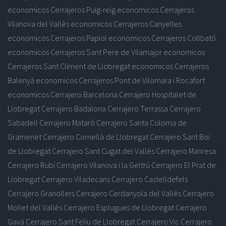
economicos
Cerrajeros Puig-reig economicos
Cerrajeros
Vilanova del Vallès economicos
Cerrajeros Canyelles
economicos
Cerrajeros Papiol economicos
Cerrajeros Collbató
economicos
Cerrajeros Sant Pere de Vilamajor economicos
Cerrajeros Sant Climent de Llobregat economicos
Cerrajeros
Balenyà economicos
Cerrajeros Pont de Vilomara i Rocafort
economicos
Cerrajero Barcelona
Cerrajero Hospitalet de
Llobregat
Cerrajero Badalona
Cerrajero Terrassa
Cerrajero
Sabadell
Cerrajero Mataró
Cerrajero Santa Coloma de
Gramenet
Cerrajero Cornellà de Llobregat
Cerrajero Sant Boi
de Llobregat
Cerrajero Sant Cugat del Vallès
Cerrajero Manresa
Cerrajero Rubí
Cerrajero Vilanova i la Geltrú
Cerrajero El Prat de
Llobregat
Cerrajero Viladecans
Cerrajero Castelldefels
Cerrajero Granollers
Cerrajero Cerdanyola del Vallès
Cerrajero
Mollet del Vallès
Cerrajero Esplugues de Llobregat
Cerrajero
Gavà
Cerrajero Sant Feliu de Llobregat
Cerrajero Vic
Cerrajero