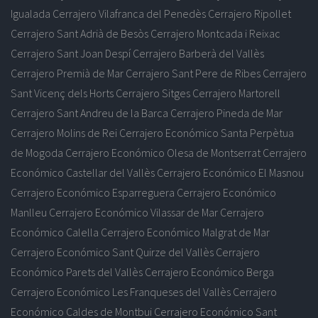
Igualada
Cerrajero Vilafranca del Penedès
Cerrajero Ripollet
Cerrajero Sant Adrià de Besòs
Cerrajero Montcada i Reixac
Cerrajero Sant Joan Despí
Cerrajero Barberà del Vallès
Cerrajero Premià de Mar
Cerrajero Sant Pere de Ribes
Cerrajero
Sant Vicenç dels Horts
Cerrajero Sitges
Cerrajero Martorell
Cerrajero Sant Andreu de la Barca
Cerrajero Pineda de Mar
Cerrajero Molins de Rei
Cerrajero Económico Santa Perpètua
de Mogoda
Cerrajero Económico Olesa de Montserrat
Cerrajero
Económico Castellar del Vallès
Cerrajero Económico El Masnou
Cerrajero Económico Esparreguera
Cerrajero Económico
Manlleu
Cerrajero Económico Vilassar de Mar
Cerrajero
Económico Calella
Cerrajero Económico Malgrat de Mar
Cerrajero Económico Sant Quirze del Vallès
Cerrajero
Económico Parets del Vallès
Cerrajero Económico Berga
Cerrajero Económico Les Franqueses del Vallès
Cerrajero
Económico Caldes de Montbui
Cerrajero Económico Sant