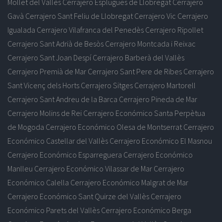
Mollet del Vallès
Cerrajero Esplugues de Llobregat
Cerrajero
Gavà
Cerrajero Sant Feliu de Llobregat
Cerrajero Vic
Cerrajero
Igualada
Cerrajero Vilafranca del Penedès
Cerrajero Ripollet
Cerrajero Sant Adrià de Besòs
Cerrajero Montcada i Reixac
Cerrajero Sant Joan Despí
Cerrajero Barberà del Vallès
Cerrajero Premià de Mar
Cerrajero Sant Pere de Ribes
Cerrajero
Sant Vicenç dels Horts
Cerrajero Sitges
Cerrajero Martorell
Cerrajero Sant Andreu de la Barca
Cerrajero Pineda de Mar
Cerrajero Molins de Rei
Cerrajero Económico Santa Perpètua
de Mogoda
Cerrajero Económico Olesa de Montserrat
Cerrajero
Económico Castellar del Vallès
Cerrajero Económico El Masnou
Cerrajero Económico Esparreguera
Cerrajero Económico
Manlleu
Cerrajero Económico Vilassar de Mar
Cerrajero
Económico Calella
Cerrajero Económico Malgrat de Mar
Cerrajero Económico Sant Quirze del Vallès
Cerrajero
Económico Parets del Vallès
Cerrajero Económico Berga