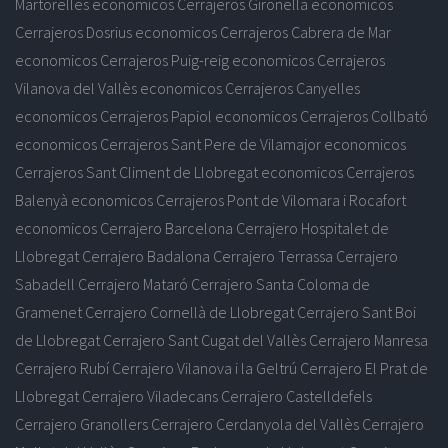
Martorelles economicos
Cerrajeros Gironella economicos
Cerrajeros Dosrius economicos
Cerrajeros Cabrera de Mar
economicos
Cerrajeros Puig-reig economicos
Cerrajeros
Vilanova del Vallès economicos
Cerrajeros Canyelles
economicos
Cerrajeros Papiol economicos
Cerrajeros Collbató
economicos
Cerrajeros Sant Pere de Vilamajor economicos
Cerrajeros Sant Climent de Llobregat economicos
Cerrajeros
Balenyà economicos
Cerrajeros Pont de Vilomara i Rocafort
economicos
Cerrajero Barcelona
Cerrajero Hospitalet de
Llobregat
Cerrajero Badalona
Cerrajero Terrassa
Cerrajero
Sabadell
Cerrajero Mataró
Cerrajero Santa Coloma de
Gramenet
Cerrajero Cornellà de Llobregat
Cerrajero Sant Boi
de Llobregat
Cerrajero Sant Cugat del Vallès
Cerrajero Manresa
Cerrajero Rubí
Cerrajero Vilanova i la Geltrú
Cerrajero El Prat de
Llobregat
Cerrajero Viladecans
Cerrajero Castelldefels
Cerrajero Granollers
Cerrajero Cerdanyola del Vallès
Cerrajero