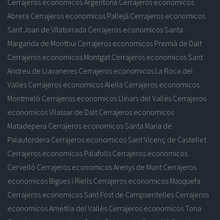
Cerrajeros economicos Argentona
Cerrajeros economicos
Abrera
Cerrajeros economicos Pallejà
Cerrajeros economicos
Sant Joan de Vilatorrada
Cerrajeros economicos Santa
Margarida de Montbui
Cerrajeros economicos Premià de Dalt
Cerrajeros economicos Montgat
Cerrajeros economicos Sant
Andreu de Llavaneres
Cerrajeros economicos La Roca del
Vallès
Cerrajeros economicos Alella
Cerrajeros economicos
Montmeló
Cerrajeros economicos Llinars del Vallès
Cerrajeros
economicos Vilassar de Dalt
Cerrajeros economicos
Matadepera
Cerrajeros economicos Santa Maria de
Palautordera
Cerrajeros economicos Sant Vicenç de Castellet
Cerrajeros economicos Palafolls
Cerrajeros economicos
Cervelló
Cerrajeros economicos Arenys de Munt
Cerrajeros
economicos Bigues i Riells
Cerrajeros economicos Masquefa
Cerrajeros economicos Sant Fost de Campsentelles
Cerrajeros
economicos Ametlla del Vallès
Cerrajeros economicos Tona