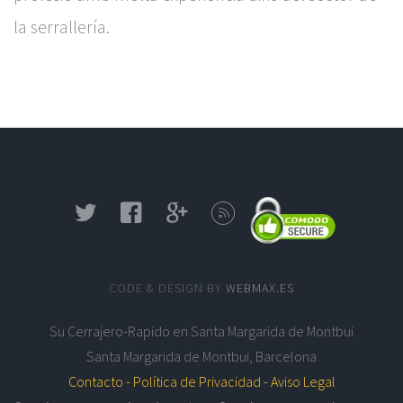
la serrallería.
CODE & DESIGN BY
WEBMAX.ES
Su
Cerrajero-Rapido en Santa Margarida de Montbui
Santa Margarida de Montbui
,
Barcelona
Contacto -
Política de Privacidad -
Aviso Legal