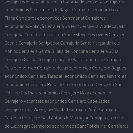
Cerrajeros economicos Santa Coloma de Cervelló
Cerrajeros
economicos Sant Fruitós de Bages
Cerrajeros economicos
Tiana
Cerrajeros economicos Sentmenat
Cerrajeros
economicos Polinyà
Cerrajería Sallent
Cerrajería Viladecavalls
Cerrajería Centelles
Cerrajería Sant Esteve Sesrovires
Cerrajería
Cabrils
Cerrajería Santpedor
Cerrajería Santa Margarida i els
Monjos
Cerrajería Santa Eulàlia de Ronçana
Cerrajería Súria
Cerrajero Gelida
Cerrajero Lliçà de Vall economico
Cerrajero
Teià economico
Cerrajero Navas economico
Cerrajero Begues
economico
Cerrajero Taradell economico
Cerrajero Navarcles
economico
Cerrajero Roda de Ter economico
Cerrajero Sant
Feliu de Codines economico
Cerrajero Moià economico
Cerrajero Vacarisses economico
Cerrajero Capellades
Cerrajero Sant Vicenç de Montalt
Cerrajero Artés
Cerrajero
Cardona
Cerrajero Sant Antoni de Vilamajor
Cerrajero Torrelles
de Llobregat
Cerrajeros economicos Sant Pol de Mar
Cerrajeros