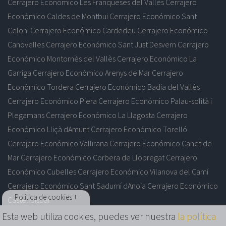
Cerrajero Económico Les Franqueses del Vallès
Cerrajero
Económico Caldes de Montbui
Cerrajero Económico Sant
Celoni
Cerrajero Económico Cardedeu
Cerrajero Económico
Canovelles
Cerrajero Económico Sant Just Desvern
Cerrajero
Económico Montornès del Vallès
Cerrajero Económico La
Garriga
Cerrajero Económico Arenys de Mar
Cerrajero
Económico Tordera
Cerrajero Económico Badia del Vallès
Cerrajero Económico Piera
Cerrajero Económico Palau-solità i
Plegamans
Cerrajero Económico La Llagosta
Cerrajero
Económico Lliçà dAmunt
Cerrajero Económico Torelló
Cerrajero Económico Vallirana
Cerrajero Económico Canet de
Mar
Cerrajero Económico Corbera de Llobregat
Cerrajero
Económico Cubelles
Cerrajero Económico Vilanova del Camí
Cerrajero Económico Sant Sadurní dAnoia
Cerrajero Económico
Política de cookies +
Castellbisbal
Esta web utiliza cookies, puedes ver nuestra
la política